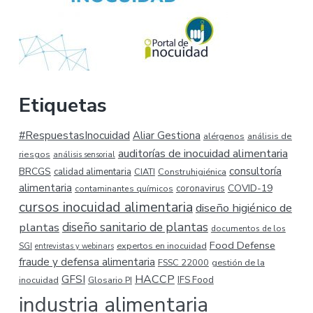
Etiquetas
#RespuestasInocuidad
Aliar Gestiona
alérgenos
análisis de
auditorías de inocuidad alimentaria
riesgos
análisis sensorial
consultoría
BRCGS
calidad alimentaria
CIATI
Construhigiénica
alimentaria
COVID-19
coronavirus
contaminantes químicos
cursos inocuidad alimentaria
diseño higiénico de
plantas
diseño sanitario de plantas
documentos de los
Food Defense
expertos en inocuidad
SGI
entrevistas y webinars
fraude y defensa alimentaria
FSSC 22000
gestión de la
HACCP
GFSI
inocuidad
Glosario PI
IFS Food
industria alimentaria