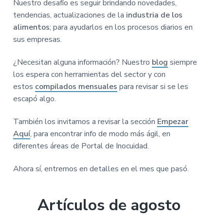
los
Nuestro desafío es seguir brindando novedades,
n
r
r
a
tendencias, actualizaciones de la
industria de los
lectores
p
i
a
alimentos
; para ayudarlos en los procesos diarios en
r
n
l
sus empresas.
i
c
p
n
i
r
¿Necesitan alguna información? Nuestro
blog
siempre
c
p
i
los espera con herramientas del sector y con
i
a
n
estos
compilados mensuales
para revisar si se les
p
l
c
escapó algo.
a
i
l
p
También los invitamos a revisar la sección
Empezar
a
Aquí
, para encontrar info de modo más ágil, en
l
diferentes áreas de Portal de Inocuidad.
Ahora sí, entremos en detalles en el mes que pasó.
Artículos de agosto