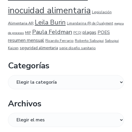
inocuidad alimentaria
Legislación
Leila Burin
Alimentaria AR
Limandarina (R) de Qualyment
mejora
Paula Feldman
plagas
POES
MIP
de procesos
PCQI
resumen mensual
Ricardo Ferrario
Roberto Sabuqui
Sabuqui
seguridad alimentaria
serie diseño sanitario
Kaizen
Categorías
Categorías
Archivos
Archivos