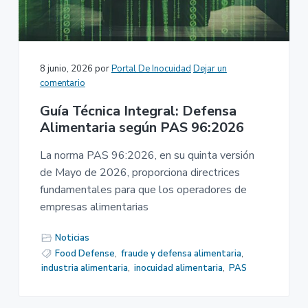
n
r
a
p
i
r
n
i
c
8 junio, 2026
por
Portal De Inocuidad
Dejar un
n
i
comentario
c
p
Guía Técnica Integral: Defensa
i
a
Alimentaria según PAS 96:2026
p
l
a
La norma PAS 96:2026, en su quinta versión
l
de Mayo de 2026, proporciona directrices
fundamentales para que los operadores de
empresas alimentarias
Noticias
Food Defense
,
fraude y defensa alimentaria
,
industria alimentaria
,
inocuidad alimentaria
,
PAS