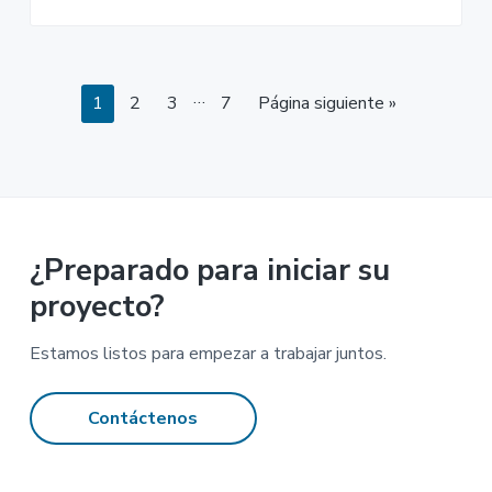
Páginas
…
Página
Página
Página
Página
1
2
3
7
Página siguiente »
intermedias
omitidas
¿Preparado para iniciar su
proyecto?
Estamos listos para empezar a trabajar juntos.
Contáctenos