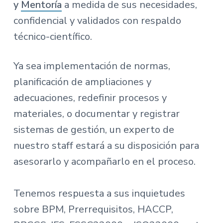
y
Mentoría
a medida de sus necesidades,
n
r
a
confidencial y validados con respaldo
p
i
r
n
técnico-científico.
i
c
n
i
Ya sea implementación de normas,
c
p
planificación de ampliaciones y
i
a
p
l
adecuaciones, redefinir procesos y
a
materiales, o documentar y registrar
l
sistemas de gestión, un experto de
nuestro staff estará a su disposición para
asesorarlo y acompañarlo en el proceso.
Tenemos respuesta a sus inquietudes
sobre BPM, Prerrequisitos, HACCP,