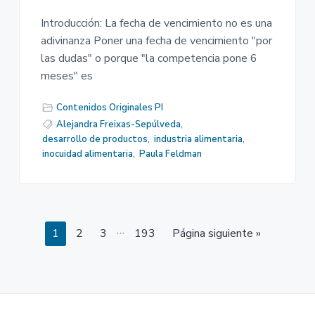
Introducción: La fecha de vencimiento no es una
adivinanza Poner una fecha de vencimiento "por
las dudas" o porque "la competencia pone 6
meses" es
Contenidos Originales PI
Alejandra Freixas-Sepúlveda
,
desarrollo de productos
,
industria alimentaria
,
inocuidad alimentaria
,
Paula Feldman
Páginas
…
Página
Página
Página
Página
1
2
3
193
Página siguiente »
intermedias
omitidas