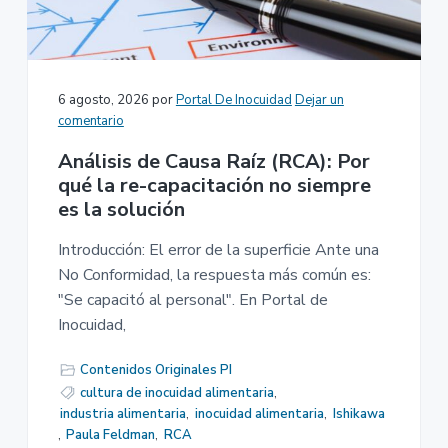
n
r
a
p
i
r
n
i
c
6 agosto, 2026
por
Portal De Inocuidad
Dejar un
n
i
comentario
c
p
Análisis de Causa Raíz (RCA): Por
i
a
qué la re-capacitación no siempre
p
l
es la solución
a
l
Introducción: El error de la superficie Ante una
No Conformidad, la respuesta más común es:
"Se capacitó al personal". En Portal de
Inocuidad,
Contenidos Originales PI
cultura de inocuidad alimentaria
,
industria alimentaria
,
inocuidad alimentaria
,
Ishikawa
,
Paula Feldman
,
RCA