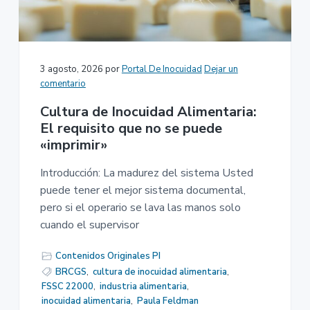
n
r
a
p
i
r
n
i
c
3 agosto, 2026
por
Portal De Inocuidad
Dejar un
n
i
comentario
c
p
Cultura de Inocuidad Alimentaria:
i
a
El requisito que no se puede
p
l
«imprimir»
a
l
Introducción: La madurez del sistema Usted
puede tener el mejor sistema documental,
pero si el operario se lava las manos solo
cuando el supervisor
Contenidos Originales PI
BRCGS
,
cultura de inocuidad alimentaria
,
FSSC 22000
,
industria alimentaria
,
inocuidad alimentaria
,
Paula Feldman