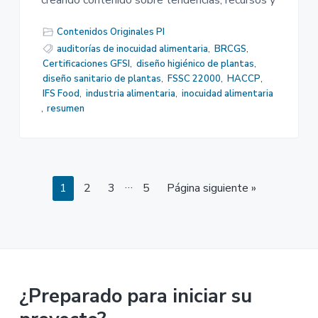
Contenidos Originales PI
auditorías de inocuidad alimentaria
,
BRCGS
,
Certificaciones GFSI
,
diseño higiénico de plantas
,
diseño sanitario de plantas
,
FSSC 22000
,
HACCP
,
IFS Food
,
industria alimentaria
,
inocuidad alimentaria
,
resumen
Páginas
…
Página
Página
Página
Página
1
2
3
5
Página siguiente »
intermedias
omitidas
¿Preparado para iniciar su