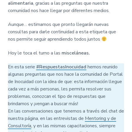
alimentaria
, gracias a las preguntas que nuestra
n
r
r
a
comunidad nos hace llegar por diferentes medios.
p
i
a
r
n
l
Aunque… estimamos que pronto llegarán nuevas
i
c
p
consultas para darle continuidad a esta etiqueta que
n
i
r
nos permite seguir aprendiendo todos juntos
c
p
i
i
a
n
Hoy le toca el turno a las
misceláneas.
p
l
c
a
i
En esta serie
#RespuestasInocuidad
hemos reunido
l
p
algunas preguntas que nos hace la comunidad de Portal
a
de Inocuidad con la idea de que: esta información llegue
l
cada vez a más personas, les permita resolver sus
problemas, conozcan el tipo de respuestas que
brindamos y ¡vengan a buscar más!
En las conversaciones que tenemos a través del chat de
nuestra página, en las entrevistas de
Mentoring y de
Consultoría
, y en las mismas capacitaciones, siempre