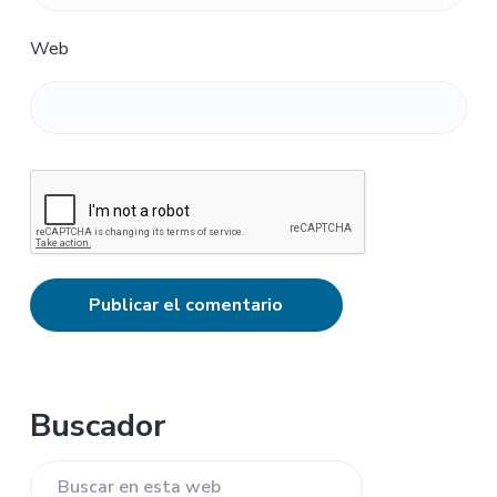
Web
Barra
Buscador
lateral