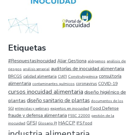
Etiquetas
#RespuestasInocuidad
Aliar Gestiona
alérgenos
análisis de
auditorías de inocuidad alimentaria
riesgos
análisis sensorial
consultoría
BRCGS
calidad alimentaria
CIATI
Construhigiénica
alimentaria
COVID-19
coronavirus
contaminantes químicos
cursos inocuidad alimentaria
diseño higiénico de
plantas
diseño sanitario de plantas
documentos de los
Food Defense
expertos en inocuidad
SGI
entrevistas y webinars
fraude y defensa alimentaria
FSSC 22000
gestión de la
HACCP
GFSI
inocuidad
Glosario PI
IFS Food
industria alimentaria