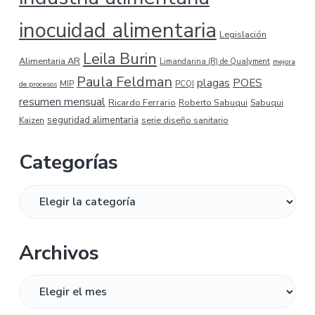
inocuidad alimentaria
Legislación
Leila Burin
Alimentaria AR
Limandarina (R) de Qualyment
mejora
Paula Feldman
plagas
POES
MIP
de procesos
PCQI
resumen mensual
Ricardo Ferrario
Roberto Sabuqui
Sabuqui
seguridad alimentaria
serie diseño sanitario
Kaizen
Categorías
Categorías
Archivos
Archivos