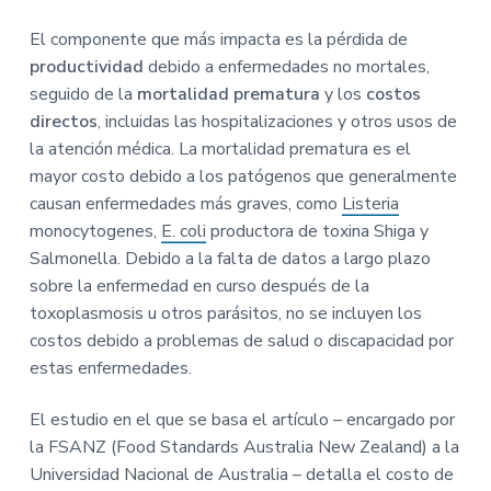
n
r
r
a
El componente que más impacta es la pérdida de
p
i
a
productividad
debido a enfermedades no mortales,
r
n
l
seguido de la
mortalidad prematura
y los
costos
i
c
p
directos
, incluidas las hospitalizaciones y otros usos de
n
i
r
la atención médica. La mortalidad prematura es el
c
p
i
mayor costo debido a los patógenos que generalmente
i
a
n
causan enfermedades más graves, como
Listeria
p
l
c
monocytogenes,
E. coli
productora de toxina Shiga y
a
i
Salmonella. Debido a la falta de datos a largo plazo
l
p
sobre la enfermedad en curso después de la
a
toxoplasmosis u otros parásitos, no se incluyen los
l
costos debido a problemas de salud o discapacidad por
estas enfermedades.
El estudio en el que se basa el artículo – encargado por
la FSANZ (Food Standards Australia New Zealand) a la
Universidad Nacional de Australia – detalla el costo de