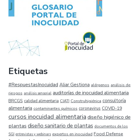
Etiquetas
#RespuestasInocuidad
Aliar Gestiona
alérgenos
análisis de
auditorías de inocuidad alimentaria
riesgos
análisis sensorial
consultoría
BRCGS
calidad alimentaria
CIATI
Construhigiénica
alimentaria
COVID-19
coronavirus
contaminantes químicos
cursos inocuidad alimentaria
diseño higiénico de
plantas
diseño sanitario de plantas
documentos de los
Food Defense
expertos en inocuidad
SGI
entrevistas y webinars