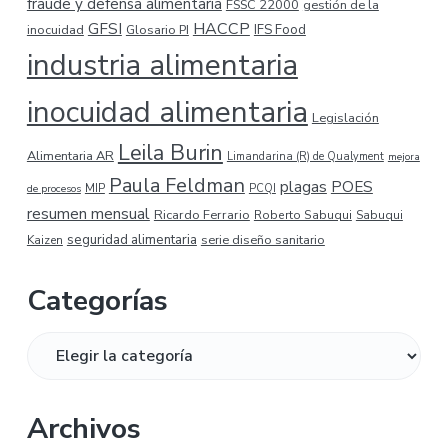
fraude y defensa alimentaria
FSSC 22000
gestión de la
HACCP
GFSI
inocuidad
Glosario PI
IFS Food
industria alimentaria
inocuidad alimentaria
Legislación
Leila Burin
Alimentaria AR
Limandarina (R) de Qualyment
mejora
Paula Feldman
plagas
POES
MIP
de procesos
PCQI
resumen mensual
Ricardo Ferrario
Roberto Sabuqui
Sabuqui
seguridad alimentaria
serie diseño sanitario
Kaizen
Categorías
Categorías
Archivos