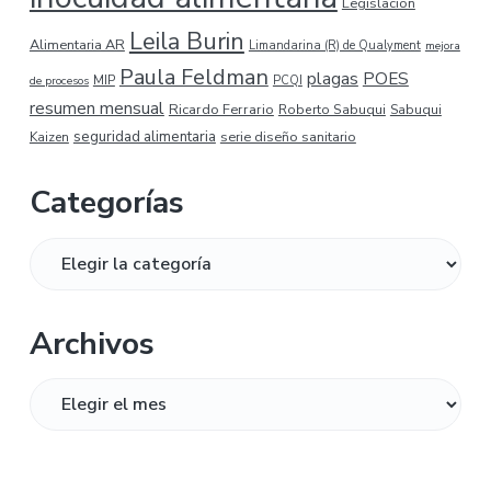
Legislación
Leila Burin
Alimentaria AR
Limandarina (R) de Qualyment
mejora
Paula Feldman
plagas
POES
MIP
de procesos
PCQI
resumen mensual
Ricardo Ferrario
Roberto Sabuqui
Sabuqui
seguridad alimentaria
serie diseño sanitario
Kaizen
Categorías
Categorías
Archivos
Archivos