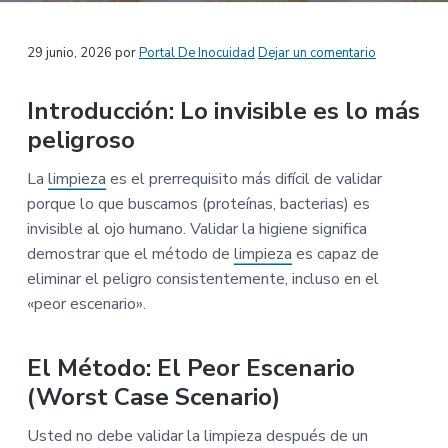
n
r
r
a
p
i
a
Interacciones
29 junio, 2026
por
Portal De Inocuidad
Dejar un comentario
r
n
l
i
c
p
con
Introducción: Lo invisible es lo más
n
i
r
los
peligroso
c
p
i
i
a
n
lectores
La
limpieza
es el prerrequisito más difícil de validar
p
l
c
porque lo que buscamos (proteínas, bacterias) es
a
i
invisible al ojo humano. Validar la higiene significa
l
p
demostrar que el método de
limpieza
es capaz de
a
eliminar el peligro consistentemente, incluso en el
l
«peor escenario».
El Método: El Peor Escenario
(Worst Case Scenario)
Usted no debe validar la limpieza después de un