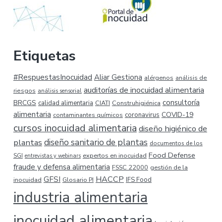
Etiquetas
#RespuestasInocuidad
Aliar Gestiona
alérgenos
análisis de
auditorías de inocuidad alimentaria
riesgos
análisis sensorial
consultoría
BRCGS
calidad alimentaria
CIATI
Construhigiénica
alimentaria
COVID-19
coronavirus
contaminantes químicos
cursos inocuidad alimentaria
diseño higiénico de
plantas
diseño sanitario de plantas
documentos de los
Food Defense
expertos en inocuidad
SGI
entrevistas y webinars
fraude y defensa alimentaria
FSSC 22000
gestión de la
HACCP
GFSI
inocuidad
Glosario PI
IFS Food
industria alimentaria
inocuidad alimentaria