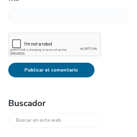
Barra
Buscador
lateral
Buscar
principal
en