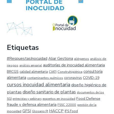
Etiquetas
#RespuestasInocuidad
Aliar Gestiona
alérgenos
análisis de
auditorías de inocuidad alimentaria
riesgos
análisis sensorial
consultoría
BRCGS
calidad alimentaria
CIATI
Construhigiénica
alimentaria
COVID-19
coronavirus
contaminantes químicos
cursos inocuidad alimentaria
diseño higiénico de
plantas
diseño sanitario de plantas
documentos de los
Food Defense
expertos en inocuidad
SGI
entrevistas y webinars
fraude y defensa alimentaria
FSSC 22000
gestión de la
HACCP
GFSI
inocuidad
Glosario PI
IFS Food