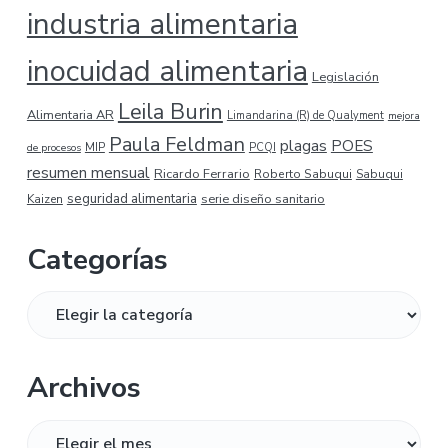
industria alimentaria
inocuidad alimentaria
Legislación
Leila Burin
Alimentaria AR
Limandarina (R) de Qualyment
mejora
Paula Feldman
plagas
POES
MIP
de procesos
PCQI
resumen mensual
Ricardo Ferrario
Roberto Sabuqui
Sabuqui
seguridad alimentaria
serie diseño sanitario
Kaizen
Categorías
Categorías
Archivos
Archivos