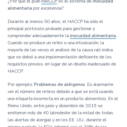
con
¿Por qué el plan
HACCP
es el sistema de
inocuidad
n
r
r
a
alimentaria
por excelencia?
p
i
a
los
r
n
l
Durante al menos 50 años, el HACCP ha sido el
lectores
i
c
p
principal protocolo probado para gestionar y
n
i
r
comprender adecuadamente la
inocuidad alimentaria
.
c
p
i
Cuando se produce un retiro o una intoxicación, la
i
a
n
mayoría de las veces el análisis de la causa raíz indica
p
l
c
que se debió a una implementación deficiente de los
a
i
requisitos previos, en lugar de un diseño inadecuado de
l
p
HACCP.
a
l
Por ejemplo:
Problemas de alérgenos
. Es alarmante
ver el número de retiros debido a que se está usando
una etiqueta incorrecta en un producto alimenticio. En el
Reino Unido, entre junio y diciembre de 2019 se
emitieron más de 40 (alrededor de la mitad de todas
las alertas de alergia) y en los EE. UU., durante el