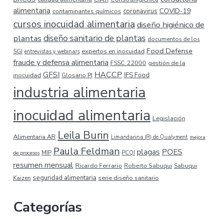
alimentaria
COVID-19
coronavirus
contaminantes químicos
cursos inocuidad alimentaria
diseño higiénico de
plantas
diseño sanitario de plantas
documentos de los
Food Defense
expertos en inocuidad
SGI
entrevistas y webinars
fraude y defensa alimentaria
FSSC 22000
gestión de la
HACCP
GFSI
inocuidad
Glosario PI
IFS Food
industria alimentaria
inocuidad alimentaria
Legislación
Leila Burin
Alimentaria AR
Limandarina (R) de Qualyment
mejora
Paula Feldman
plagas
POES
MIP
de procesos
PCQI
resumen mensual
Ricardo Ferrario
Roberto Sabuqui
Sabuqui
seguridad alimentaria
serie diseño sanitario
Kaizen
Categorías