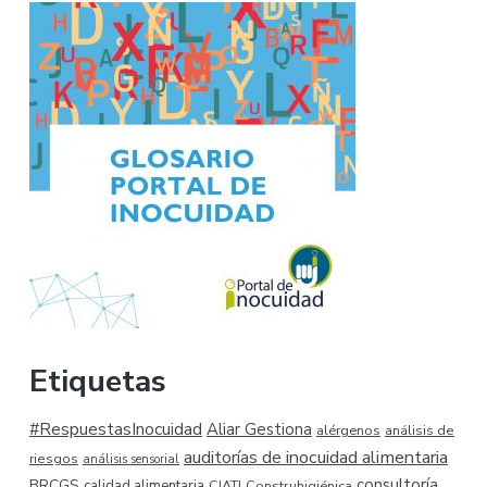
Etiquetas
#RespuestasInocuidad
Aliar Gestiona
alérgenos
análisis de
auditorías de inocuidad alimentaria
riesgos
análisis sensorial
consultoría
BRCGS
calidad alimentaria
CIATI
Construhigiénica