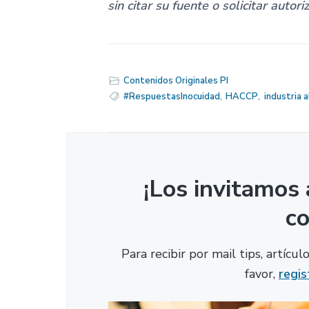
sin citar su fuente o solicitar autori
Contenidos Originales PI
#RespuestasInocuidad
,
HACCP
,
industria 
¡Los invitamos 
c
Para recibir por mail tips, artícu
favor,
regis