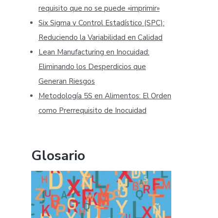
requisito que no se puede «imprimir»
Six Sigma y Control Estadístico (SPC):
Reduciendo la Variabilidad en Calidad
Lean Manufacturing en Inocuidad:
Eliminando los Desperdicios que
Generan Riesgos
Metodología 5S en Alimentos: El Orden
como Prerrequisito de Inocuidad
Glosario