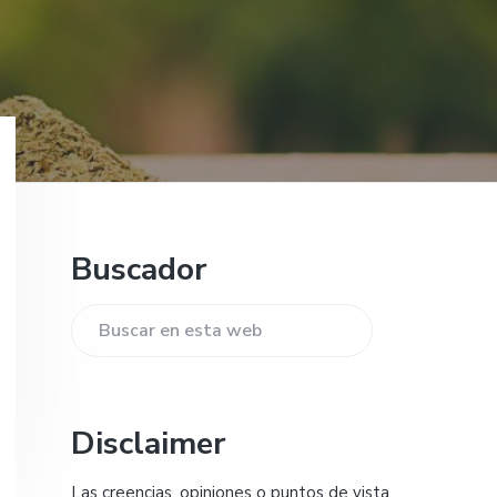
Barra
Buscador
lateral
principal
Buscar
en
esta
web
Disclaimer
Las creencias, opiniones o puntos de vista