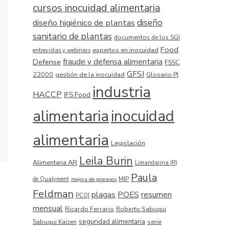
cursos inocuidad alimentaria
diseño higiénico de plantas
diseño
sanitario de plantas
documentos de los SGI
Food
expertos en inocuidad
entrevistas y webinars
Defense
fraude y defensa alimentaria
FSSC
GFSI
22000
gestión de la inocuidad
Glosario PI
industria
HACCP
IFS Food
alimentaria
inocuidad
alimentaria
Legislación
Leila Burin
Alimentaria AR
Limandarina (R)
Paula
MIP
de Qualyment
mejora de procesos
Feldman
plagas
resumen
POES
PCQI
mensual
Ricardo Ferrario
Roberto Sabuqui
seguridad alimentaria
serie
Sabuqui Kaizen