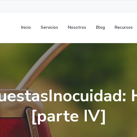
Inicio
Servicios
Nosotros
Blog
Recursos
uestasInocuidad:
[parte IV]