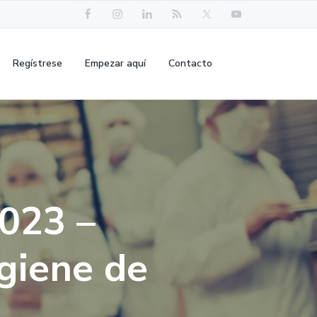
Regístrese
Empezar aquí
Contacto
023 –
igiene de