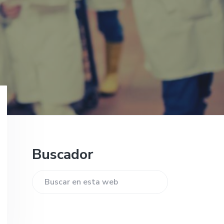
Barra
Buscador
lateral
principal
Buscar
en
esta
web