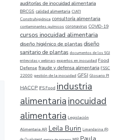
auditorías de inocuidad alimentaria
BRCGS
calidad alimentaria
CIATI
consultoría alimentaria
Construhigiénica
COVID-19
coronavirus
contaminantes químicos
cursos inocuidad alimentaria
diseño higiénico de plantas
diseño
sanitario de plantas
documentos de los SGI
Food
expertos en inocuidad
entrevistas y webinars
Defense
fraude y defensa alimentaria
FSSC
GFSI
22000
gestión de la inocuidad
Glosario PI
industria
HACCP
IFS Food
alimentaria
inocuidad
alimentaria
Legislación
Leila Burin
Alimentaria AR
Limandarina (R)
Paula
MIP
de Qualyment
mejora de procesos