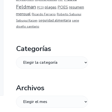
Feldman
plagas
resumen
POES
PCQI
mensual
Ricardo Ferrario
Roberto Sabuqui
seguridad alimentaria
serie
Sabuqui Kaizen
diseño sanitario
Categorías
Categorías
Archivos
Archivos