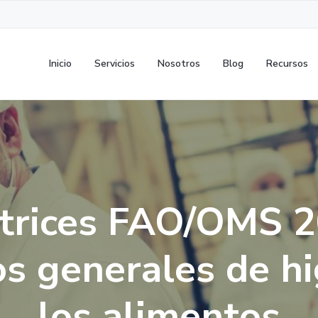
Inicio
Servicios
Nosotros
Blog
Recursos
ctrices FAO/OMS 2
os generales de h
los alimentos