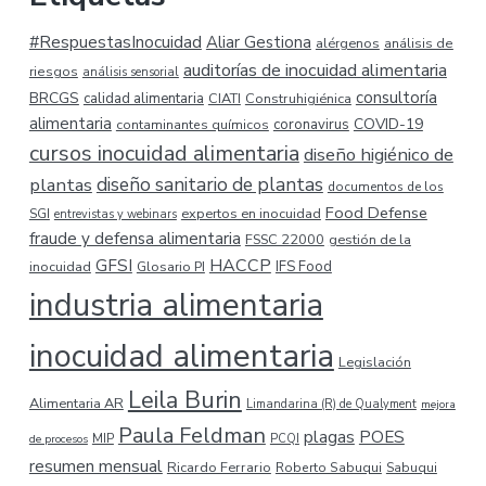
#RespuestasInocuidad
Aliar Gestiona
alérgenos
análisis de
auditorías de inocuidad alimentaria
riesgos
análisis sensorial
consultoría
BRCGS
calidad alimentaria
CIATI
Construhigiénica
alimentaria
COVID-19
coronavirus
contaminantes químicos
cursos inocuidad alimentaria
diseño higiénico de
plantas
diseño sanitario de plantas
documentos de los
Food Defense
expertos en inocuidad
SGI
entrevistas y webinars
fraude y defensa alimentaria
FSSC 22000
gestión de la
HACCP
GFSI
inocuidad
Glosario PI
IFS Food
industria alimentaria
inocuidad alimentaria
Legislación
Leila Burin
Alimentaria AR
Limandarina (R) de Qualyment
mejora
Paula Feldman
plagas
POES
MIP
de procesos
PCQI
resumen mensual
Ricardo Ferrario
Roberto Sabuqui
Sabuqui