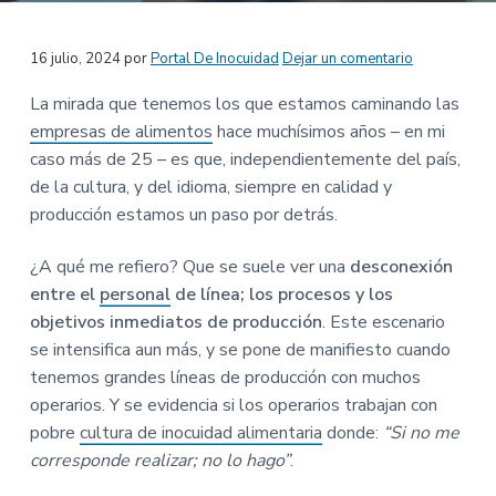
n
r
r
a
p
i
a
Interacciones
16 julio, 2024
por
Portal De Inocuidad
Dejar un comentario
r
n
l
i
c
p
con
La mirada que tenemos los que estamos caminando las
n
i
r
empresas de alimentos
hace muchísimos años – en mi
los
c
p
i
caso más de 25 – es que, independientemente del país,
i
a
n
lectores
de la cultura, y del idioma, siempre en calidad y
p
l
c
producción estamos un paso por detrás.
a
i
l
p
¿A qué me refiero? Que se suele ver una
desconexión
a
entre el
personal
de línea; los procesos y los
l
objetivos inmediatos de producción
. Este escenario
se intensifica aun más, y se pone de manifiesto cuando
tenemos grandes líneas de producción con muchos
operarios. Y se evidencia si los operarios trabajan con
pobre
cultura de inocuidad alimentaria
donde:
“Si no me
corresponde realizar; no lo hago”
.