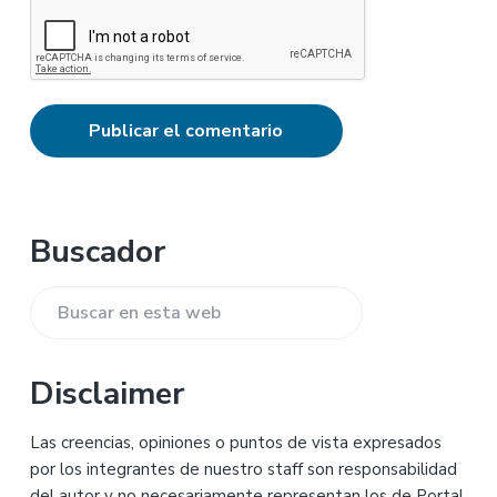
Barra
Buscador
lateral
Buscar
principal
en
esta
Disclaimer
web
Las creencias, opiniones o puntos de vista expresados
por los integrantes de nuestro staff son responsabilidad
del autor y no necesariamente representan los de Portal