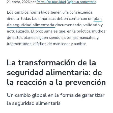
Interacciones
21 enero, 2026
por
Portal De Inocuidad
Dejar un comentario
n
r
r
a
p
i
a
con
Los cambios normativos tienen una consecuencia
r
n
l
directa: todas las empresas deben contar con
un
plan
los
i
c
p
de seguridad alimentaria
documentado, validado y
n
i
r
lectores
actualizado
. El problema es que, en la práctica, muchos
c
p
i
de estos planes siguen siendo sistemas manuales y
i
a
n
fragmentados, difíciles de mantener y auditar.
p
l
c
a
i
La transformación de la
l
p
a
seguridad alimentaria: de
l
la reacción a la prevención
Un cambio global en la forma de garantizar
la seguridad alimentaria