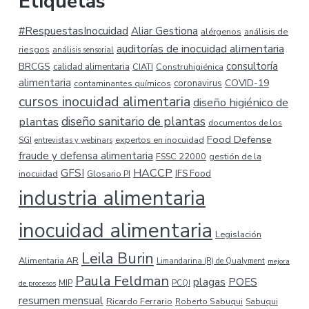
Etiquetas
#RespuestasInocuidad
Aliar Gestiona
alérgenos
análisis de
auditorías de inocuidad alimentaria
riesgos
análisis sensorial
consultoría
BRCGS
calidad alimentaria
CIATI
Construhigiénica
alimentaria
COVID-19
coronavirus
contaminantes químicos
cursos inocuidad alimentaria
diseño higiénico de
plantas
diseño sanitario de plantas
documentos de los
Food Defense
expertos en inocuidad
SGI
entrevistas y webinars
fraude y defensa alimentaria
FSSC 22000
gestión de la
HACCP
GFSI
inocuidad
Glosario PI
IFS Food
industria alimentaria
inocuidad alimentaria
Legislación
Leila Burin
Alimentaria AR
Limandarina (R) de Qualyment
mejora
Paula Feldman
plagas
POES
MIP
de procesos
PCQI
resumen mensual
Ricardo Ferrario
Roberto Sabuqui
Sabuqui