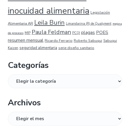
inocuidad alimentaria
Legislación
Leila Burin
Alimentaria AR
Limandarina (R) de Qualyment
mejora
Paula Feldman
plagas
POES
MIP
de procesos
PCQI
resumen mensual
Ricardo Ferrario
Roberto Sabuqui
Sabuqui
seguridad alimentaria
serie diseño sanitario
Kaizen
Categorías
Categorías
Archivos
Archivos