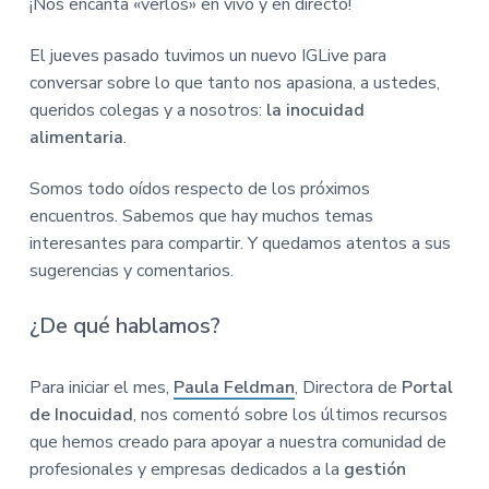
con
¡Nos encanta «verlos» en vivo y en directo!
n
r
r
a
p
i
a
los
El jueves pasado tuvimos un nuevo IGLive para
r
n
l
conversar sobre lo que tanto nos apasiona, a ustedes,
lectores
i
c
p
queridos colegas y a nosotros:
la inocuidad
n
i
r
alimentaria
.
c
p
i
i
a
n
Somos todo oídos respecto de los próximos
p
l
c
encuentros. Sabemos que hay muchos temas
a
i
interesantes para compartir. Y quedamos atentos a sus
l
p
sugerencias y comentarios.
a
l
¿De qué hablamos?
Para iniciar el mes,
Paula Feldman
, Directora de
Portal
de Inocuidad
, nos comentó sobre los últimos recursos
que hemos creado para apoyar a nuestra comunidad de
profesionales y empresas dedicados a la
gestión