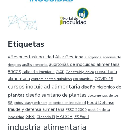
Etiquetas
#RespuestasInocuidad
Aliar Gestiona
alérgenos
análisis de
auditorías de inocuidad alimentaria
riesgos
análisis sensorial
consultoría
BRCGS
calidad alimentaria
CIATI
Construhigiénica
alimentaria
COVID-19
coronavirus
contaminantes químicos
cursos inocuidad alimentaria
diseño higiénico de
plantas
diseño sanitario de plantas
documentos de los
Food Defense
expertos en inocuidad
SGI
entrevistas y webinars
fraude y defensa alimentaria
FSSC 22000
gestión de la
HACCP
GFSI
inocuidad
Glosario PI
IFS Food
industria alimentaria