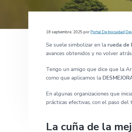
c
d
a
g
i
o
t
i
ó
p
e
n
n
r
r
a
Interacciones
18 septiembre, 2025
por
Portal De Inocuidad
Dej
p
i
a
r
n
l
con
Se suele simbolizar en la
rueda de 
i
c
p
avances obtenidos y no volver atrás
los
n
i
r
c
p
i
Tengo un amigo que dice que la Arg
lectores
i
a
n
como que aplicamos la
DESMEJOR
p
l
c
En algunas organizaciones que inic
a
i
prácticas efectivas, con el paso del
l
p
a
l
La cuña de la me