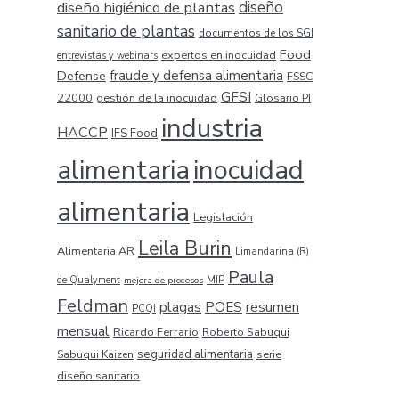
diseño higiénico de plantas
diseño
sanitario de plantas
documentos de los SGI
Food
expertos en inocuidad
entrevistas y webinars
Defense
fraude y defensa alimentaria
FSSC
GFSI
22000
gestión de la inocuidad
Glosario PI
industria
HACCP
IFS Food
alimentaria
inocuidad
alimentaria
Legislación
Leila Burin
Alimentaria AR
Limandarina (R)
Paula
MIP
de Qualyment
mejora de procesos
Feldman
plagas
resumen
POES
PCQI
mensual
Ricardo Ferrario
Roberto Sabuqui
seguridad alimentaria
serie
Sabuqui Kaizen
diseño sanitario