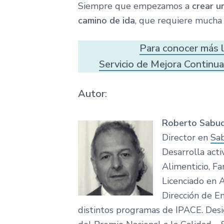
Siempre que empezamos a
crear u
camino de ida
, que requiere mucha 
Para conocer más l
Servicio de Mejora Continua 
Autor
:
Roberto Sabuq
Director en
Sab
Desarrolla act
Alimenticio, Fa
Licenciado en 
Dirección de E
distintos programas de IPACE. Des