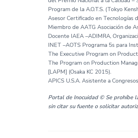
del Premio Nacional a la Calidad – 
Program de la A.O.T.S. (Tokyo Kens
Asesor Certificado en Tecnologías 
Miembro de AATG Asociación de Ase
Docente IAEA –ADIMRA, Organizació
INET –AOTS Programa 5s para Insti
The Executive Program on Produc
The Program on Production Managem
[LAPM] (Osaka KC 2015).
APICS U.S.A. Asistente a Congreso
Portal de Inocuidad © Se prohíbe la
sin citar su fuente o solicitar autori