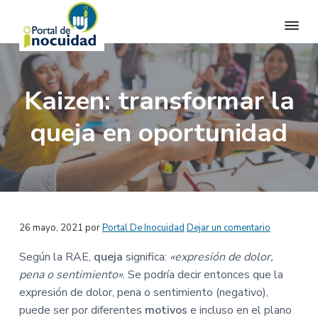
S
S
S
S
a
a
a
a
l
l
l
l
P
Apasionados
t
t
t
t
por
o
la
a
a
a
a
r
inocuidad
Kaizen: transformar la
t
alimentaria.
r
r
r
r
a
a
a
a
a
l
queja en oportunidad
l
l
l
l
d
e
a
c
a
p
I
n
o
b
i
n
o
a
n
a
e
c
v
t
r
d
u
e
e
r
e
i
Interacciones
26 mayo, 2021
por
Portal De Inocuidad
Dejar un comentario
d
g
n
a
p
a
con
Según la RAE,
queja
significa:
«expresión de dolor,
a
i
l
á
d
pena o sentimiento»
. Se podría decir entonces que la
c
d
a
g
los
expresión de dolor, pena o sentimiento (negativo),
i
o
t
i
lectores
puede ser por diferentes
motivos
e incluso en el plano
ó
p
e
n