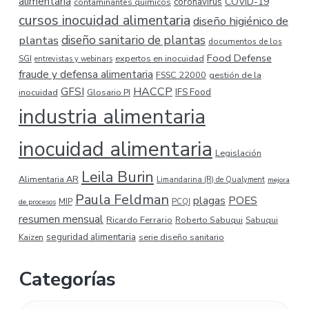
alimentaria
COVID-19
coronavirus
contaminantes químicos
cursos inocuidad alimentaria
diseño higiénico de
plantas
diseño sanitario de plantas
documentos de los
Food Defense
expertos en inocuidad
SGI
entrevistas y webinars
fraude y defensa alimentaria
FSSC 22000
gestión de la
HACCP
GFSI
inocuidad
Glosario PI
IFS Food
industria alimentaria
inocuidad alimentaria
Legislación
Leila Burin
Alimentaria AR
Limandarina (R) de Qualyment
mejora
Paula Feldman
plagas
POES
MIP
de procesos
PCQI
resumen mensual
Ricardo Ferrario
Roberto Sabuqui
Sabuqui
seguridad alimentaria
serie diseño sanitario
Kaizen
Categorías
Categorías