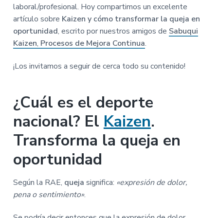
laboral/profesional. Hoy compartimos un excelente
n
r
r
a
artículo sobre
Kaizen y cómo transformar la queja en
p
i
a
oportunidad
, escrito por nuestros amigos de
Sabuqui
r
n
l
Kaizen
,
Procesos de Mejora Continua
.
i
c
p
n
i
r
¡Los invitamos a seguir de cerca todo su contenido!
c
p
i
i
a
n
p
l
c
¿Cuál es el deporte
a
i
nacional? El
Kaizen
.
l
p
a
Transforma la queja en
l
oportunidad
Según la RAE,
queja
significa:
«expresión de dolor,
pena o sentimiento»
.
Se podría decir entonces que la expresión de dolor,