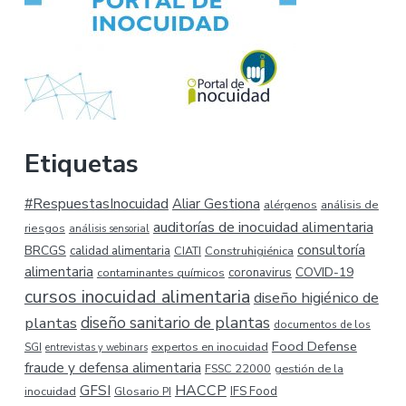
Etiquetas
#RespuestasInocuidad
Aliar Gestiona
alérgenos
análisis de
auditorías de inocuidad alimentaria
riesgos
análisis sensorial
consultoría
BRCGS
calidad alimentaria
CIATI
Construhigiénica
alimentaria
COVID-19
coronavirus
contaminantes químicos
cursos inocuidad alimentaria
diseño higiénico de
plantas
diseño sanitario de plantas
documentos de los
Food Defense
expertos en inocuidad
SGI
entrevistas y webinars
fraude y defensa alimentaria
FSSC 22000
gestión de la
HACCP
GFSI
inocuidad
Glosario PI
IFS Food