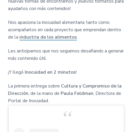
con
Nuevas formas de encontrarnos y ¡nuevos formatos para
n
r
r
a
ayudarlos con más contenidos!
p
i
a
los
r
n
l
Nos apasiona la inocuidad alimentaria tanto como
lectores
i
c
p
acompañarlos en cada proyecto que emprendan dentro
n
i
r
de la
industria de los alimentos
.
c
p
i
i
a
n
Les anticipamos que nos seguimos desafiando a generar
p
l
c
más contenido útil.
a
i
l
p
¡Y llegó
Inocuidad en 2 minutos
!
a
l
La primera entrega sobre
Cultura y Compromiso de la
Dirección
, de la mano de
Paula Feldman
, Directora de
Portal de Inocuidad.