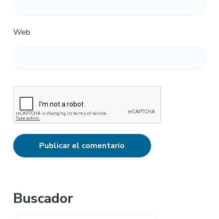
Web
Barra
Buscador
lateral