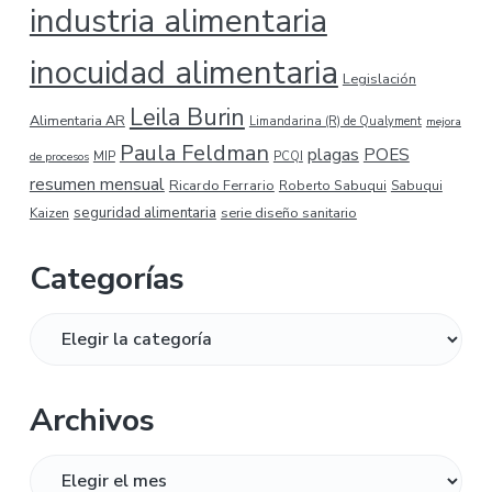
industria alimentaria
inocuidad alimentaria
Legislación
Leila Burin
Alimentaria AR
Limandarina (R) de Qualyment
mejora
Paula Feldman
plagas
POES
MIP
de procesos
PCQI
resumen mensual
Ricardo Ferrario
Roberto Sabuqui
Sabuqui
seguridad alimentaria
serie diseño sanitario
Kaizen
Categorías
Categorías
Archivos
Archivos