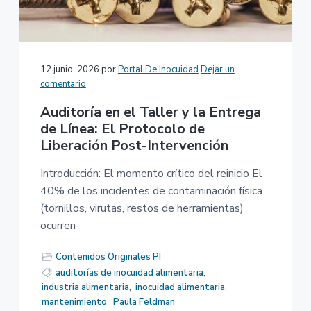
n
r
a
p
i
r
n
i
c
12 junio, 2026
por
Portal De Inocuidad
Dejar un
n
i
comentario
c
p
Auditoría en el Taller y la Entrega
i
a
de Línea: El Protocolo de
p
l
Liberación Post-Intervención
a
l
Introducción: El momento crítico del reinicio El
40% de los incidentes de contaminación física
(tornillos, virutas, restos de herramientas)
ocurren
Contenidos Originales PI
auditorías de inocuidad alimentaria
,
industria alimentaria
,
inocuidad alimentaria
,
mantenimiento
,
Paula Feldman