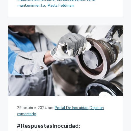
mantenimiento
,
Paula Feldman
29 octubre, 2024
por
Portal De Inocuidad
Dejar un
comentario
#RespuestasInocuidad: