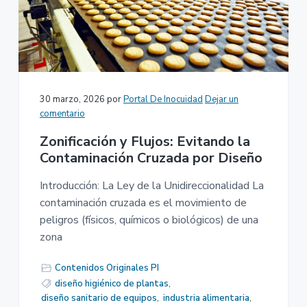
n
r
a
p
i
r
n
i
c
n
i
c
p
30 marzo, 2026
por
Portal De Inocuidad
Dejar un
i
a
comentario
p
l
Zonificación y Flujos: Evitando la
a
Contaminación Cruzada por Diseño
l
Introducción: La Ley de la Unidireccionalidad La
contaminación cruzada es el movimiento de
peligros (físicos, químicos o biológicos) de una
zona
Contenidos Originales PI
diseño higiénico de plantas
,
diseño sanitario de equipos
,
industria alimentaria
,