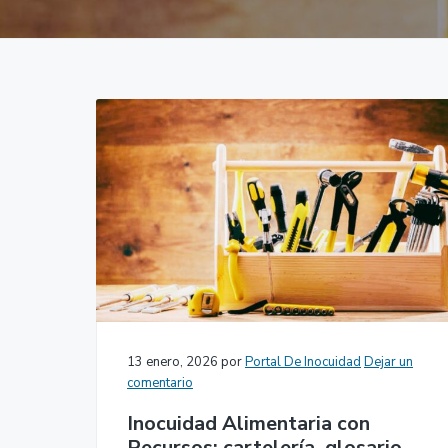
c
d
g
i
o
i
ó
p
n
n
r
a
p
i
r
n
i
c
n
i
c
p
i
a
p
l
a
l
13 enero, 2026
por
Portal De Inocuidad
Dejar un
comentario
Inocuidad Alimentaria con
Recursos: cartelería, glosario,