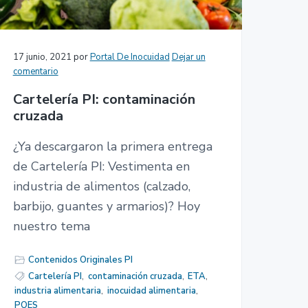
17 junio, 2021
por
Portal De Inocuidad
Dejar un
comentario
Cartelería PI: contaminación
cruzada
¿Ya descargaron la primera entrega
de Cartelería PI: Vestimenta en
industria de alimentos (calzado,
barbijo, guantes y armarios)? Hoy
nuestro tema
Contenidos Originales PI
Cartelería PI
,
contaminación cruzada
,
ETA
,
industria alimentaria
,
inocuidad alimentaria
,
POES