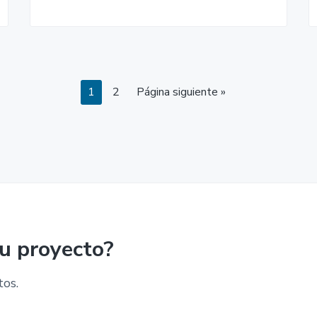
Página
Página
1
2
Página siguiente »
su proyecto?
tos.