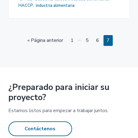
HACCP
,
industria alimentaria
Páginas
…
Página
Página
Página
Página
« Página anterior
1
5
6
7
intermedias
omitidas
¿Preparado para iniciar su
proyecto?
Estamos listos para empezar a trabajar juntos.
Contáctenos