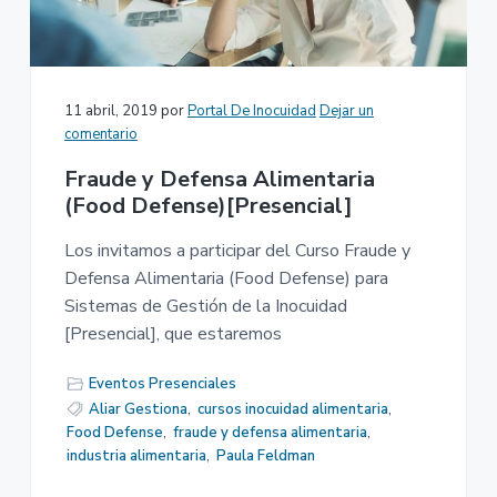
n
r
a
p
i
r
n
i
c
11 abril, 2019
por
Portal De Inocuidad
Dejar un
n
i
comentario
c
p
Fraude y Defensa Alimentaria
i
a
(Food Defense)[Presencial]
p
l
a
Los invitamos a participar del Curso Fraude y
l
Defensa Alimentaria (Food Defense) para
Sistemas de Gestión de la Inocuidad
[Presencial], que estaremos
Eventos Presenciales
Aliar Gestiona
,
cursos inocuidad alimentaria
,
Food Defense
,
fraude y defensa alimentaria
,
industria alimentaria
,
Paula Feldman