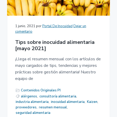
n
r
a
p
i
r
n
i
c
1 junio, 2021
por
Portal De Inocuidad
Dejar un
n
i
comentario
c
p
Tips sobre inocuidad alimentaria
i
a
[mayo 2021]
p
l
a
¡Llega el resumen mensual con los artículos de
l
mayo cargados de tips, tendencias y mejores
prácticas sobre gestión alimentaria! Nuestro
equipo de
Contenidos Originales PI
alérgenos
,
consultoría alimentaria
,
industria alimentaria
,
inocuidad alimentaria
,
Kaizen
,
proveedores
,
resumen mensual
,
seguridad alimentaria