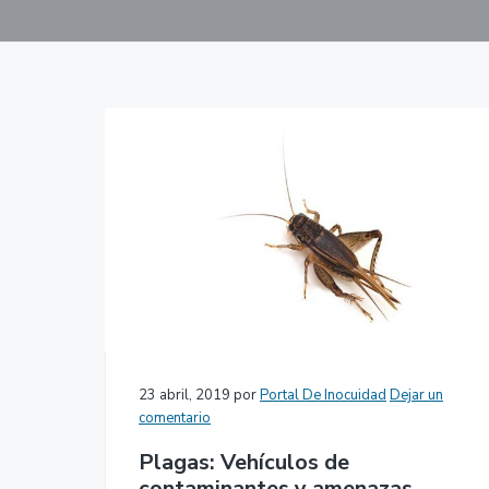
c
d
g
i
o
i
ó
p
n
n
r
a
p
i
r
n
i
c
n
i
c
p
i
a
p
l
a
l
23 abril, 2019
por
Portal De Inocuidad
Dejar un
comentario
Plagas: Vehículos de
contaminantes y amenazas