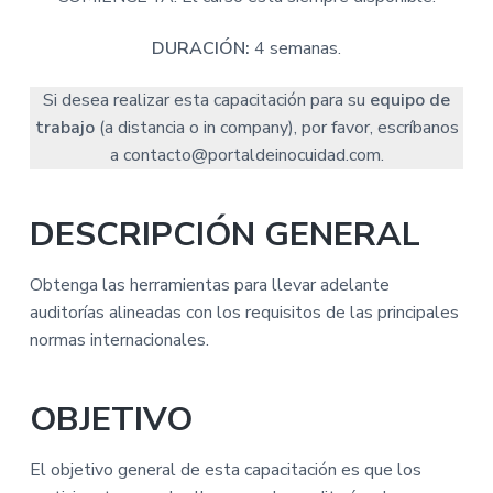
n
r
a
p
i
DURACIÓN:
4 semanas.
r
n
i
c
Si desea realizar esta capacitación para su
equipo de
n
i
trabajo
(a distancia o in company), por favor, escríbanos
c
p
a contacto@portaldeinocuidad.com.
i
a
p
l
DESCRIPCIÓN GENERAL
a
l
Obtenga las herramientas para llevar adelante
auditorías alineadas con los requisitos de las principales
normas internacionales.
OBJETIVO
El objetivo general de esta capacitación es que los